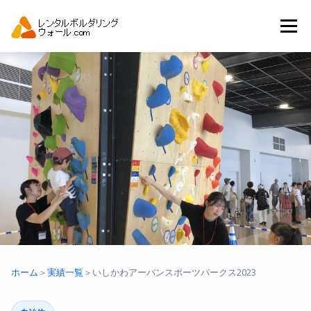
コ
ン
メニュー
テ
ン
ツ
へ
トップ
自動見積り
商品一覧
ス
キ
ッ
プ
アーバンスポーツイベント.JP
ホーム
＞
実績一覧
＞
いしかわアーバンスポーツパークス2023