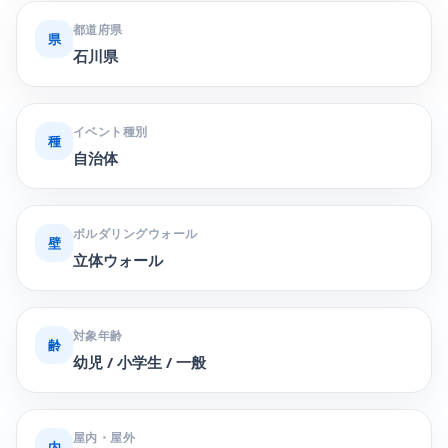
都道府県
県
石川県
イベント種別
種
自治体
ボルダリングウォール
壁
立体ウォール
対象年齢
齢
幼児 / 小学生 / 一般
屋内・屋外
内