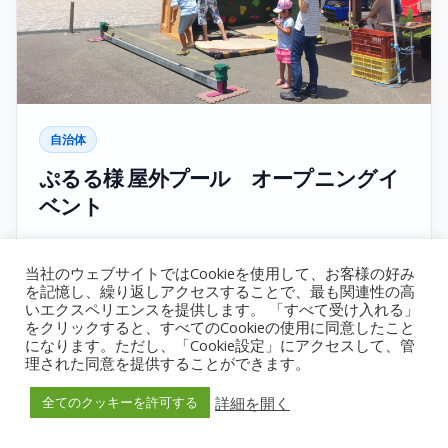
自治体
ぷるる様 屋外プール オープニングイ
ベント
開催日
2017-07-02
当社のウェブサイトではCookieを使用して、お客様の好み
を記憶し、繰り返しアクセスすることで、最も関連性の高
開催場所
いエクスペリエンスを提供します。 「すべて受け入れる」
ぷるる様 屋外プール / 静岡県
をクリックすると、すべてのCookieの使用に同意したこと
になります。ただし、「Cookie設定」にアクセスして、管
理された同意を提供することができます。
黒板ウォール
詳細を開く
全てのクッキーを許可する
詳細を見る
→