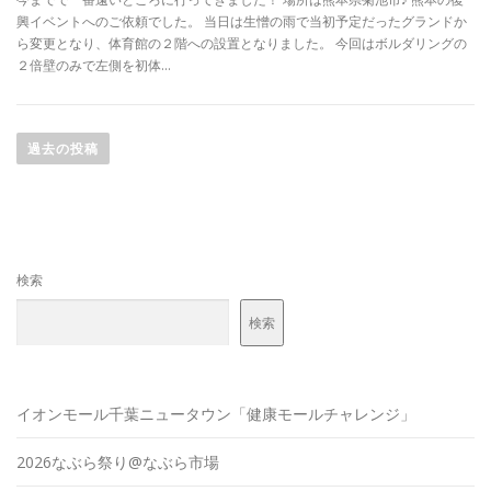
興イベントへのご依頼でした。 当日は生憎の雨で当初予定だったグランドか
ら変更となり、体育館の２階への設置となりました。 今回はボルダリングの
２倍壁のみで左側を初体…
投
稿
過去の投稿
ナ
ビ
ゲ
ー
検索
シ
ョ
検索
ン
イオンモール千葉ニュータウン「健康モールチャレンジ」
2026なぶら祭り@なぶら市場