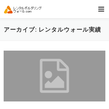
コ
ン
メニュー
テ
ン
ツ
へ
トップ
自動見積り
商品一覧
アーカイブ:
レンタルウォール実績
ス
キ
ッ
プ
アーバンスポーツイベント.JP