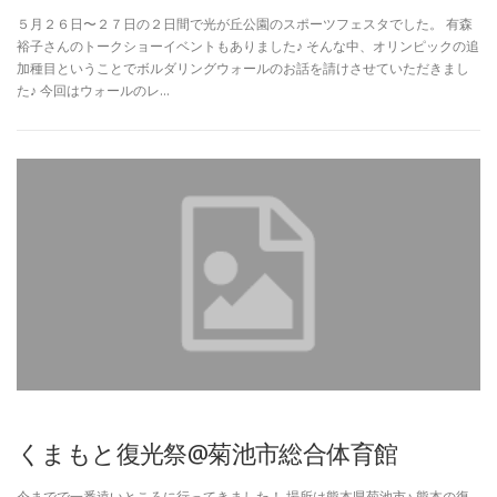
５月２６日〜２７日の２日間で光が丘公園のスポーツフェスタでした。 有森
裕子さんのトークショーイベントもありました♪ そんな中、オリンピックの追
加種目ということでボルダリングウォールのお話を請けさせていただきまし
た♪ 今回はウォールのレ…
くまもと復光祭@菊池市総合体育館
今までで一番遠いところに行ってきました！ 場所は熊本県菊池市♪ 熊本の復