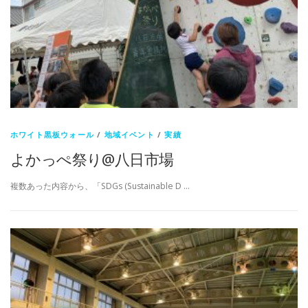
ホワイト黒板ウォール
/
地域イベント
/
実績
よかっぺ祭り@八日市場
複数あった内容から、「SDGs (Sustainable D …