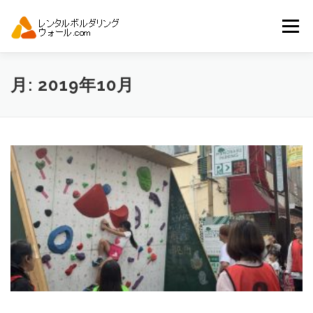
コ
ン
メニュー
テ
ン
ツ
へ
トップ
自動見積り
商品一覧
月:
2019年10月
ス
キ
ッ
プ
アーバンスポーツイベント.JP