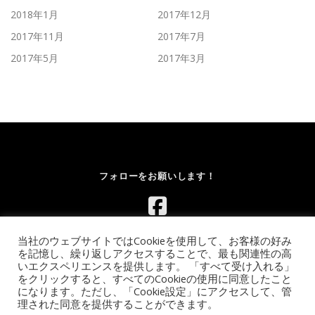
2018年1月
2017年12月
2017年11月
2017年7月
2017年5月
2017年3月
フォローをお願いします！
当社のウェブサイトではCookieを使用して、お客様の好み
を記憶し、繰り返しアクセスすることで、最も関連性の高
いエクスペリエンスを提供します。 「すべて受け入れる」
をクリックすると、すべてのCookieの使用に同意したこと
になります。ただし、「Cookie設定」にアクセスして、管
Copyright © 2026 レンタルボルダリングウォール.com｜イベント
理された同意を提供することができます。
向け移動式ウォールのレンタル【全国対応】
–
OnePress
theme