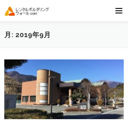
コ
ン
メニュー
テ
ン
ツ
へ
トップ
自動見積り
商品一覧
月:
2019年9月
ス
キ
ッ
プ
アーバンスポーツイベント.JP