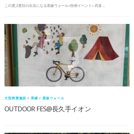
この度,2度目の出店になる黒板ウォール♪恒例イベント♪ 武道 …
大型商業施設
/
実績
/
黒板ウォール
OUTDOOR FES@長久手イオン