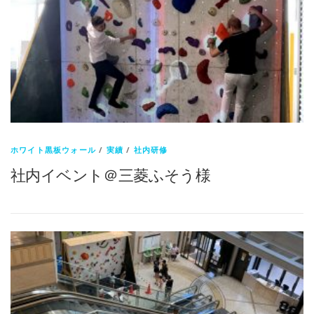
ホワイト黒板ウォール
/
実績
/
社内研修
社内イベント＠三菱ふそう様