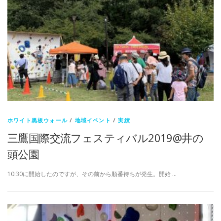
ホワイト黒板ウォール
/
地域イベント
/
実績
三鷹国際交流フェスティバル2019@井の
頭公園
10:30に開始したのですが、その前から順番待ちが発生。開始 …