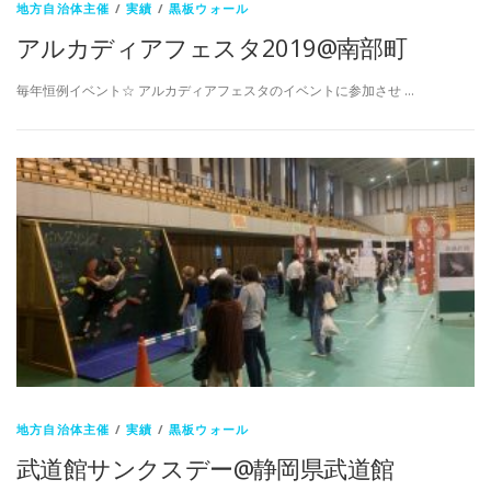
地方自治体主催
/
実績
/
黒板ウォール
アルカディアフェスタ2019@南部町
毎年恒例イベント☆ アルカディアフェスタのイベントに参加させ …
地方自治体主催
/
実績
/
黒板ウォール
武道館サンクスデー@静岡県武道館