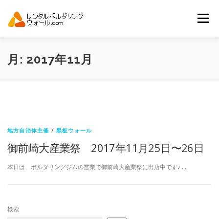
コ
ン
メニュー
テ
ン
ツ
へ
トップ
自動見積り
商品一覧
月:
2017年11月
ス
キ
ッ
プ
アーバンスポーツイベント.JP
地方自治体主催
/
黒板ウォール
御前崎大産業祭 2017年11月25日〜26日
本日は ボルダリングジムの営業で御前崎大産業祭に出店中です♪ …
検索