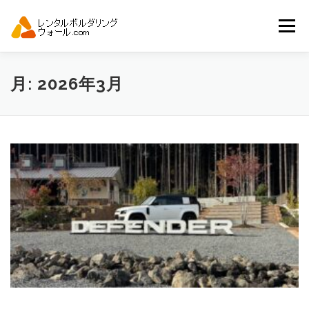
コ
ン
メニュー
テ
ン
ツ
へ
トップ
自動見積り
商品一覧
月:
2026年3月
ス
キ
ッ
プ
アーバンスポーツイベント.JP