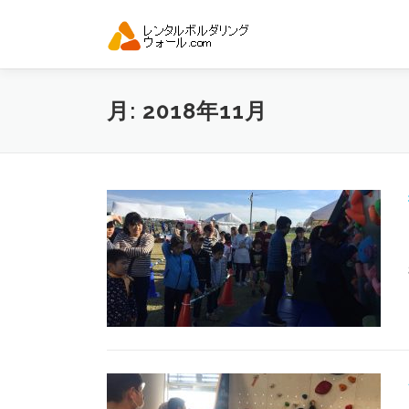
コ
ン
テ
ン
ツ
月:
2018年11月
へ
ス
キ
ッ
プ