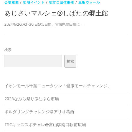
会場種類
/
地域イベント
/
地方自治体主催
/
黒板ウォール
あじさいマルシェ@しばたの郷土館
2024/6/26(水)~30(日)の5日間、宮城県柴田町に …
検索
検索
イオンモール千葉ニュータウン「健康モールチャレンジ」
2026なぶら祭り@なぶら市場
ボルダリングチャレンジ@アリオ葛西
TSCキッズスポチャレ@富山駅南口駅前広場