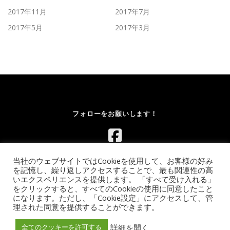
2017年11月
2017年7月
2017年5月
2017年3月
フォローをお願いします！
当社のウェブサイトではCookieを使用して、お客様の好み
を記憶し、繰り返しアクセスすることで、最も関連性の高
いエクスペリエンスを提供します。 「すべて受け入れる」
をクリックすると、すべてのCookieの使用に同意したこと
になります。ただし、「Cookie設定」にアクセスして、管
Copyright © 2026 レンタルボルダリングウォール.com｜イベント
理された同意を提供することができます。
向け移動式ウォールのレンタル【全国対応】
–
OnePress
theme
by FameThemes
詳細を開く
全てのクッキーを許可する