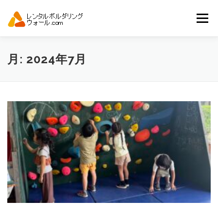
コ
ン
メニュー
テ
ン
ツ
へ
トップ
自動見積り
商品一覧
月:
2024年7月
ス
キ
ッ
プ
アーバンスポーツイベント.JP