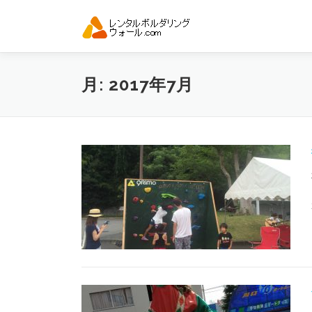
コ
ン
テ
ン
ツ
月:
2017年7月
へ
ス
キ
ッ
プ