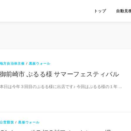
トップ
自動見
地方自治体主催
/
黒板ウォール
御前崎市 ぷるる様 サマーフェスティバル
本日は今年３回目のぷるる様に出店です♪ 今回はぷるる様の１年 …
公営競技
/
黒板ウォール