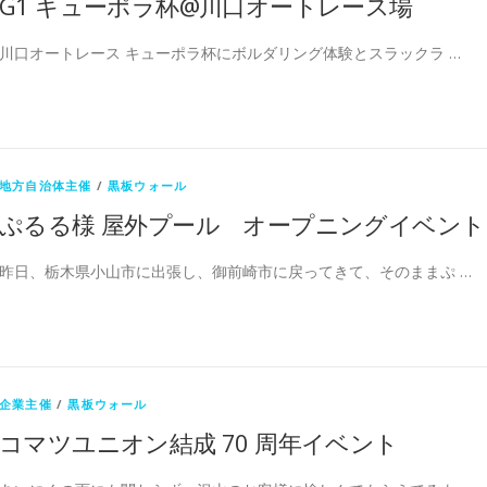
G1 キューポラ杯@川口オートレース場
川口オートレース キューポラ杯にボルダリング体験とスラックラ …
地方自治体主催
/
黒板ウォール
ぷるる様 屋外プール オープニングイベント
昨日、栃木県小山市に出張し、御前崎市に戻ってきて、そのままぷ …
企業主催
/
黒板ウォール
コマツユニオン結成 70 周年イベント