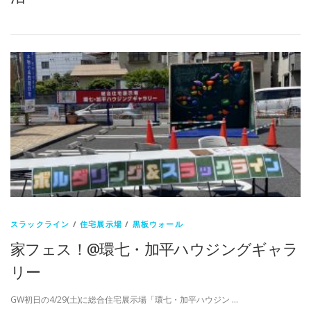
スラックライン
/
住宅展示場
/
黒板ウォール
家フェス！@環七・加平ハウジングギャラ
リー
GW初日の4/29(土)に総合住宅展示場「環七・加平ハウジン …