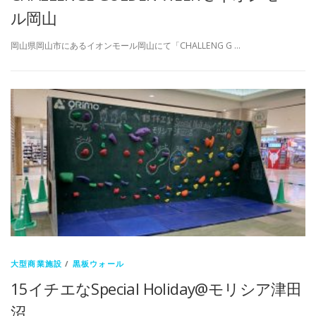
ル岡山
岡山県岡山市にあるイオンモール岡山にて「CHALLENG G …
大型商業施設
/
黒板ウォール
15イチエなSpecial Holiday@モリシア津田
沼