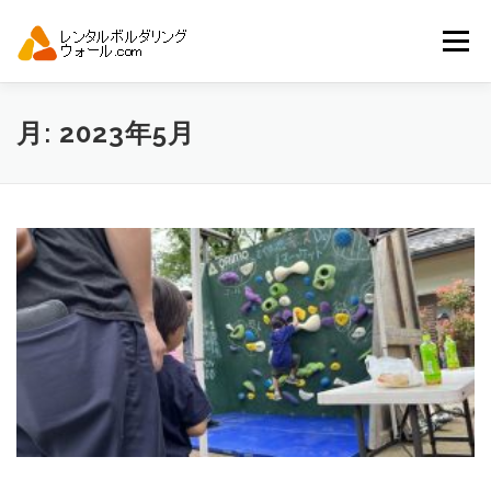
コ
ン
メニュー
テ
ン
ツ
へ
トップ
自動見積り
商品一覧
月:
2023年5月
ス
キ
ッ
プ
アーバンスポーツイベント.JP