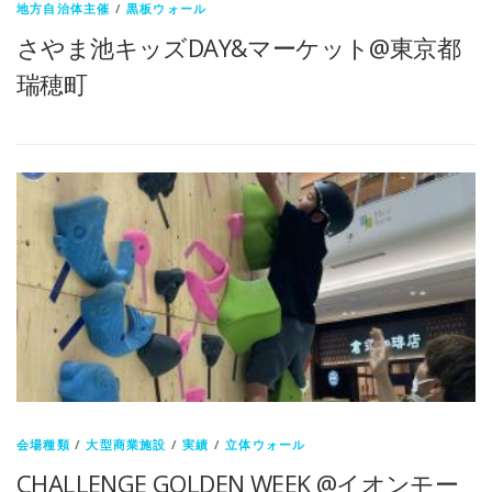
地方自治体主催
/
黒板ウォール
さやま池キッズDAY&マーケット@東京都
瑞穂町
会場種類
/
大型商業施設
/
実績
/
立体ウォール
CHALLENGE GOLDEN WEEK @イオンモー