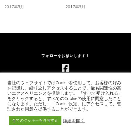
2017年5月
2017年3月
フォローをお願いします！
当社のウェブサイトではCookieを使用して、お客様の好み
を記憶し、繰り返しアクセスすることで、最も関連性の高
いエクスペリエンスを提供します。 「すべて受け入れる」
をクリックすると、すべてのCookieの使用に同意したこと
になります。ただし、「Cookie設定」にアクセスして、管
Copyright © 2026 レンタルボルダリングウォール.com｜イベント
理された同意を提供することができます。
向け移動式ウォールのレンタル【全国対応】
–
OnePress
theme
by FameThemes
詳細を開く
全てのクッキーを許可する