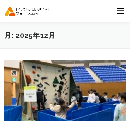
コ
ン
メニュー
テ
ン
ツ
へ
トップ
自動見積り
商品一覧
月:
2025年12月
ス
キ
ッ
プ
アーバンスポーツイベント.JP