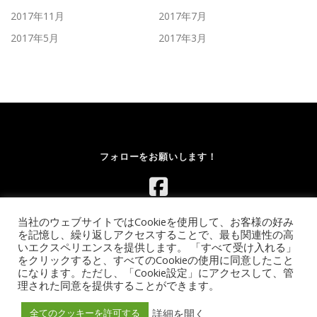
2017年11月
2017年7月
2017年5月
2017年3月
フォローをお願いします！
当社のウェブサイトではCookieを使用して、お客様の好み
を記憶し、繰り返しアクセスすることで、最も関連性の高
いエクスペリエンスを提供します。 「すべて受け入れる」
をクリックすると、すべてのCookieの使用に同意したこと
になります。ただし、「Cookie設定」にアクセスして、管
Copyright © 2026 レンタルボルダリングウォール.com｜イベント
理された同意を提供することができます。
向け移動式ウォールのレンタル【全国対応】
–
OnePress
theme
by FameThemes
詳細を開く
全てのクッキーを許可する