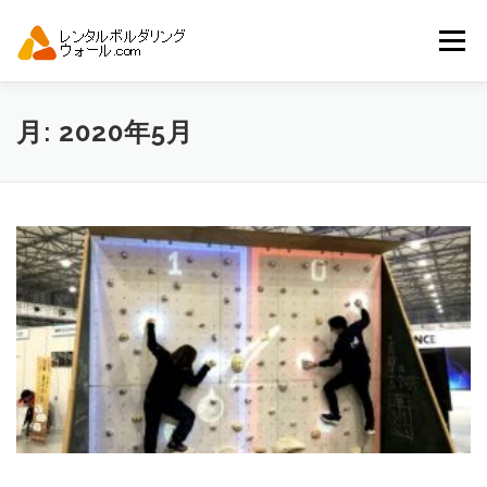
コ
ン
メニュー
テ
ン
ツ
へ
トップ
自動見積り
商品一覧
月:
2020年5月
ス
キ
ッ
プ
アーバンスポーツイベント.JP