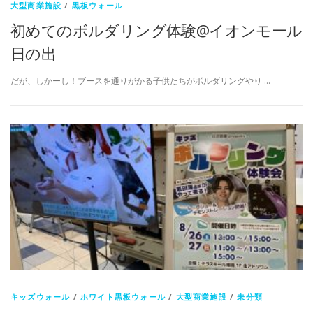
大型商業施設
/
黒板ウォール
初めてのボルダリング体験@イオンモール
日の出
だが、しかーし！ブースを通りがかる子供たちがボルダリングやり …
キッズウォール
/
ホワイト黒板ウォール
/
大型商業施設
/
未分類