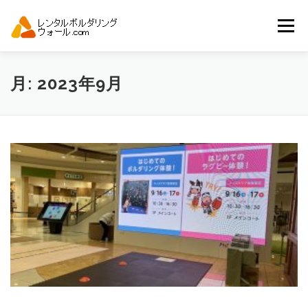
コ
ン
メニュー
テ
ン
ツ
へ
トップ
自動見積り
商品一覧
月:
2023年9月
ス
キ
ッ
プ
アーバンスポーツイベント.JP