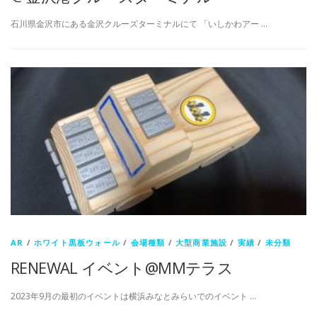
石川県金沢市にある金沢クルーズターミナルにて 「いしかわアー …
AR
/
ホワイト黒板ウォール
/
会場種類
/
大型商業施設
/
実績
/
未分類
RENEWAL イベント@MMテラス
2023年9月の最初のイベントは横浜みなとみらいでのイベント …