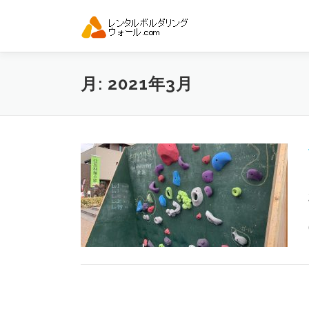
コ
ン
テ
ン
ツ
月:
2021年3月
へ
ス
キ
ッ
プ