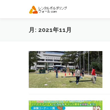
コ
ン
テ
ン
ツ
月:
2021年11月
へ
ス
キ
ッ
プ