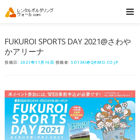
コ
ン
メニュー
テ
ン
ツ
へ
トップ
自動見積り
商品一覧
FUKUROI SPORTS DAY 2021@さわや
ス
キ
かアリーナ
ッ
プ
アーバンスポーツイベント.JP
投稿日:
2021年11月16日
投稿者:
SO13KI@QRIMO.CO.JP