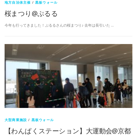
地方自治体主催
/
黒板ウォール
桜まつり@ぷるる
今年も行ってきました！ぷるるさんの桜まつり♪ 去年は長引いた …
大型商業施設
/
黒板ウォール
【わんぱくステーション】大運動会@京都