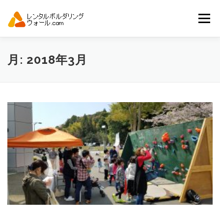
コ
ン
メニュー
テ
ン
ツ
へ
トップ
自動見積り
商品一覧
月:
2018年3月
ス
キ
ッ
プ
アーバンスポーツイベント.JP