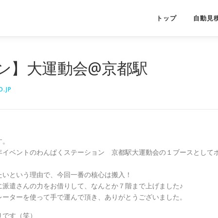
トップ
自動見
ン】大運動会@京都駅
.JP
す。
年イベントのわんぱくステーション 京都駅大運動会の１ブースとして
たいという理由で、今回一番の核心は搬入！
に派遣さんの力をお借りして、なんとか７階まで上げました♪
レーターを使って手で運んで頂き、ありがとうございました。
りです（笑）