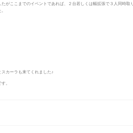
したがここまでのイベントであれば、２台若しくは幅拡張で３人同時取
た。
とスカーラも来てくれました♪
です。