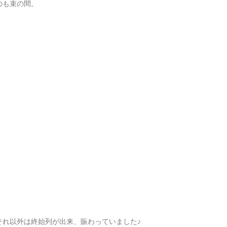
のも束の間。
それ以外は終始列が出来、賑わっていました♪