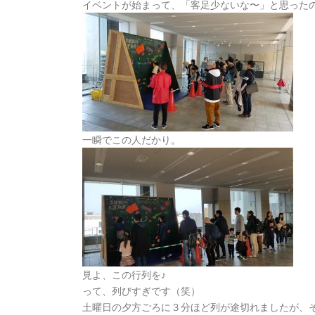
イベントが始まって、「客足少ないな〜」と思った
一瞬でこの人だかり。
見よ、この行列を♪
って、列びすぎです（笑）
土曜日の夕方ごろに３分ほど列が途切れましたが、