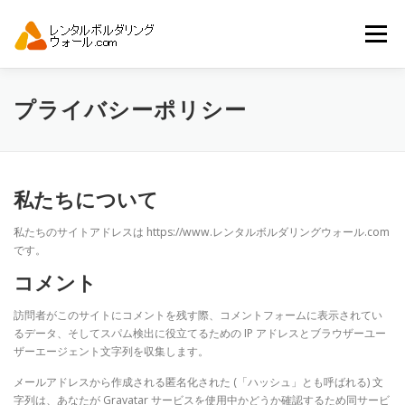
コ
ン
メニュー
テ
ン
ツ
へ
トップ
自動見積り
商品一覧
プライバシーポリシー
ス
キ
ッ
プ
アーバンスポーツイベント.JP
私たちについて
私たちのサイトアドレスは https://www.レンタルボルダリングウォール.com
です。
コメント
訪問者がこのサイトにコメントを残す際、コメントフォームに表示されてい
るデータ、そしてスパム検出に役立てるための IP アドレスとブラウザーユー
ザーエージェント文字列を収集します。
メールアドレスから作成される匿名化された (「ハッシュ」とも呼ばれる) 文
字列は、あなたが Gravatar サービスを使用中かどうか確認するため同サービ