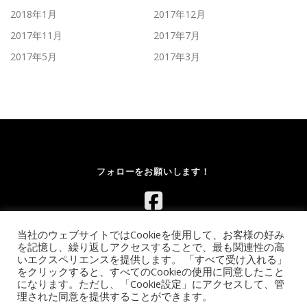
2018年1月
2017年12月
2017年11月
2017年7月
2017年5月
2017年3月
フォローをお願いします！
当社のウェブサイトではCookieを使用して、お客様の好み
を記憶し、繰り返しアクセスすることで、最も関連性の高
いエクスペリエンスを提供します。 「すべて受け入れる」
をクリックすると、すべてのCookieの使用に同意したこと
になります。ただし、「Cookie設定」にアクセスして、管
Copyright © 2026 レンタルボルダリングウォール.com｜イベント
理された同意を提供することができます。
向け移動式ウォールのレンタル【全国対応】
–
OnePress
theme