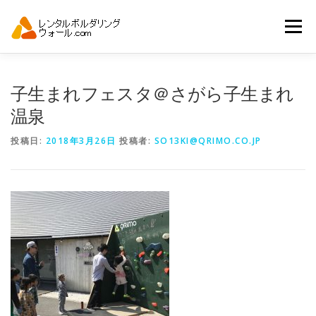
コ
ン
メニュー
テ
ン
ツ
へ
トップ
自動見積り
商品一覧
子生まれフェスタ＠さがら子生まれ
ス
キ
温泉
ッ
プ
アーバンスポーツイベント.JP
投稿日:
2018年3月26日
投稿者:
SO13KI@QRIMO.CO.JP