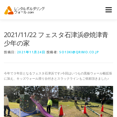
コ
ン
メニュー
テ
ン
ツ
へ
トップ
自動見積り
商品一覧
2021/11/22 フェスタ石津浜@焼津青
ス
キ
少年の家
ッ
プ
アーバンスポーツイベント.JP
投稿日:
2021年11月24日
投稿者:
SO13KI@QRIMO.CO.JP
今年で３年目となるフェスタ石津浜です♪今回はいつもの黒板ウォール幅拡張
に加え、キッズウォール滑り台付きとスラックラインもご依頼頂きました♪