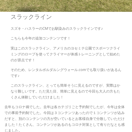
スラックライン
スズキ・ハスラーのCMでお馴染みのスラックラインです♪
こちらも今年の追加コンテンツです！
実はこのスラックライン、アメリカのヨセミテ公園でスポーツクライ
ミングのロープを使ってクライマーが体感トレーニングとして始めた
のが原点です！
そのため、レンタルボルダルングウォール.comでも取り扱いがあるん
です♪
このスラックライン、とっても簡単そうに見えるのですが、実際はか
なり難しいです。ただ見た目、簡単に見えるので今回も大人の方もた
くさん体験していただけました！
去年もコロナ禍でした。去年は各カテゴリごと予約制でしたが、今年は全体
での事前予約制でした。今回は３コンテンツあったので１コンテンツが込み
だすと、別のコンテンツの方が空いているとお客様自身で分散していただけ
ました！たくさん、コンテンツがあるのもコロナ対策として有りだなとも感
じました。