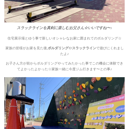
スラックラインを真剣に楽しむお父さん☆いいですね〜♪
住宅展示場とゆう事で新しいオシャレなお家に囲まれてのボルダリング☆
家族の皆様がお家を見た後,
ボルダリング
や
スラックライン
で遊びにくれまし
たよ♪
お子さん方が前からボルダリングやってみたかった事でこの機会に体験でき
てよかったよかった☆家族一緒に今度ジム行きます〜との事♪