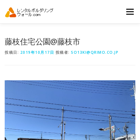
コ
ン
メニュー
テ
ン
ツ
へ
トップ
自動見積り
商品一覧
藤枝住宅公園@藤枝市
ス
キ
投稿日:
2019年10月17日
投稿者:
SO13KI@QRIMO.CO.JP
ッ
プ
アーバンスポーツイベント.JP