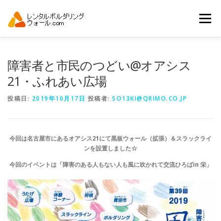
コ
ン
メニュー
テ
ン
ツ
へ
トップ
自動見積り
商品一覧
障害者と市民のつどい@オアシス
ス
キ
21・ふれあい広場
ッ
プ
アーバンスポーツイベント.JP
投稿日:
2019年10月17日
投稿者:
SO13KI@QRIMO.CO.JP
今回は名古屋市にあるオアシス21にて黒板ウォール（拡張）＆スラックライ
ンを設置しました☆
今回のイベントは「障害のある人もない人も風に吹かれて交流ひろばin 栄」