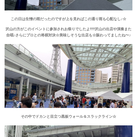
この日は生憎の雨だったのですが上を見ればこの通り雨も心配なし♪☆
沢山の方がこのイベントに参加されお祭りでしたよ!!!!沢山の出店や演奏また
合唱♪さらにプロとの将棋対決☆美味しそうな出店も☆賑わってましたね〜♪
その中でドカンと目立つ黒板ウォール＆スラックライン☆