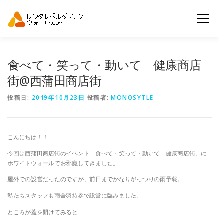
コ
ン
メニュー
テ
ン
ツ
へ
トップ
自動見積り
商品一覧
食べて・笑って・動いて 健康商店
ス
キ
街@西蒲田商店街
ッ
プ
アーバンスポーツイベント.JP
投稿日:
2019年10月23日
投稿者:
MONOSYTLE
こんにちは！！
今回は西蒲田商店街のイベント「食べて・笑って・動いて 健康商店街」に
ホワイトウォールでお邪魔してきました。
屋外での設営だったのですが、前日までかなりがっつりの雨予報。
私たちスタッフも雨合羽持参で設営に臨みました。
ところが蓋を開けてみると