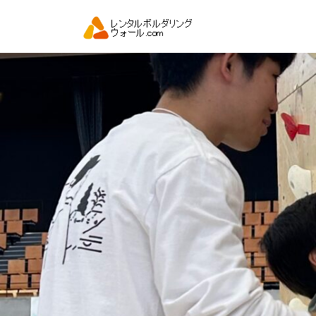
コ
ン
テ
ン
ツ
へ
ス
キ
ッ
プ