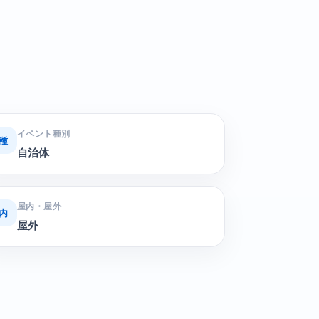
イベント種別
種
自治体
屋内・屋外
内
屋外