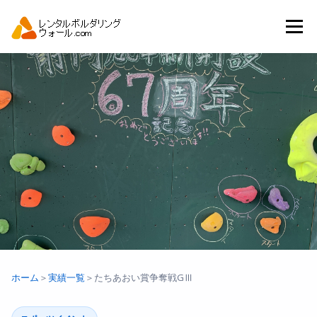
コ
ン
メニュー
テ
ン
ツ
へ
トップ
自動見積り
商品一覧
ス
キ
ッ
プ
アーバンスポーツイベント.JP
ホーム
＞
実績一覧
＞
たちあおい賞争奪戦GⅢ