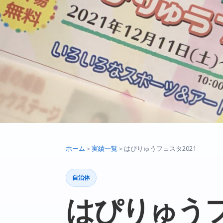
ホーム
＞
実績一覧
＞
はぴりゅうフェスタ2021
自治体
はぴりゅうフ