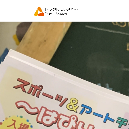
コ
ン
テ
ン
ツ
へ
ス
キ
ッ
プ