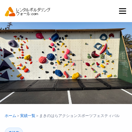
コ
ン
メニュー
テ
ン
ツ
へ
トップ
自動見積り
商品一覧
ス
キ
ッ
プ
アーバンスポーツイベント.JP
ホーム
＞
実績一覧
＞
まきのはらアクションスポーツフェスティバル