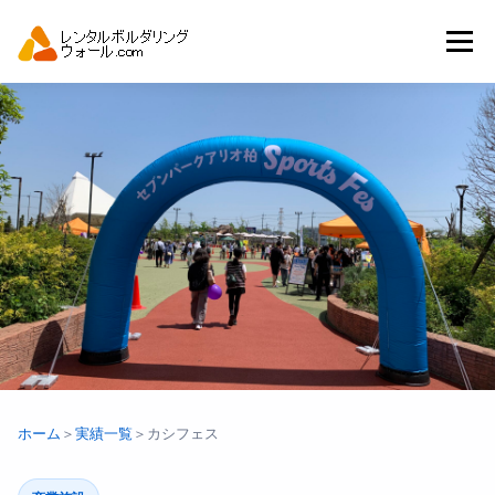
コ
ン
メニュー
テ
ン
ツ
へ
トップ
自動見積り
商品一覧
ス
キ
ッ
プ
アーバンスポーツイベント.JP
ホーム
＞
実績一覧
＞
カシフェス