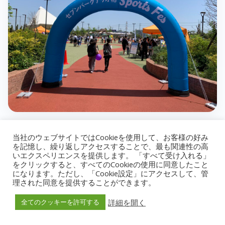
当社のウェブサイトではCookieを使用して、お客様の好み
SUMMARY
を記憶し、繰り返しアクセスすることで、最も関連性の高
いエクスペリエンスを提供します。 「すべて受け入れる」
イベント概要
をクリックすると、すべてのCookieの使用に同意したこと
になります。ただし、「Cookie設定」にアクセスして、管
理された同意を提供することができます。
GWの始まり4/27(日)〜28(日)の2日間、昨年秋にも
詳細を開く
全てのクッキーを許可する
お呼びいただいた千葉県柏市のアリオ柏へ行ってき