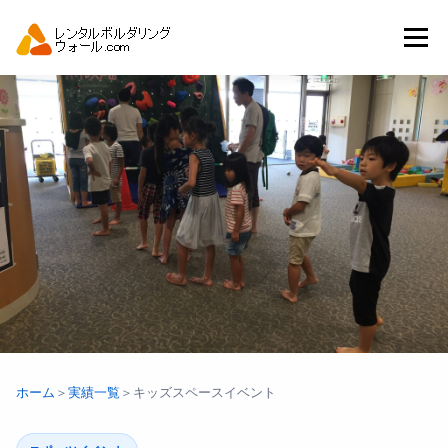
コ
ン
メニュー
テ
ン
ツ
へ
トップ
自動見積り
商品一覧
ス
キ
ッ
プ
アーバンスポーツイベント.JP
ホーム
＞
実績一覧
＞
キッズスペースイベント