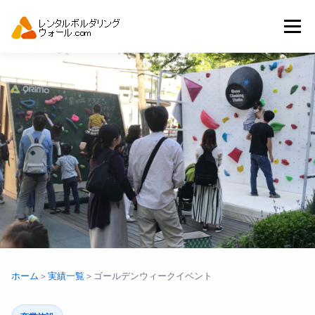
コ
ン
メニュー
テ
ン
ツ
へ
トップ
自動見積り
商品一覧
ス
キ
ッ
プ
アーバンスポーツイベント.JP
ホーム
＞
実績一覧
＞
ゴールデンウィークイベント