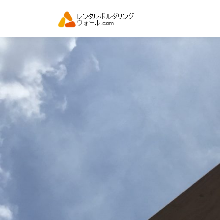
コ
ン
テ
ン
ツ
へ
ス
キ
ッ
プ