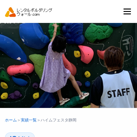
コ
ン
メニュー
テ
ン
ツ
へ
トップ
自動見積り
商品一覧
ス
キ
ッ
プ
アーバンスポーツイベント.JP
ホーム
＞
実績一覧
＞
ハイムフェスタ静岡