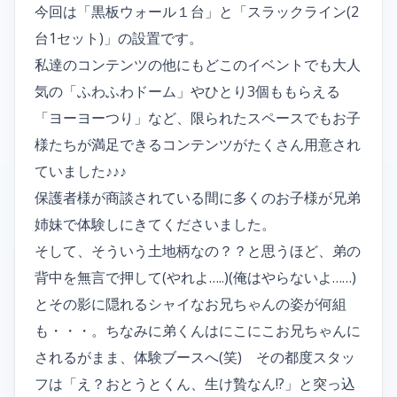
今回は「黒板ウォール１台」と「スラックライン(2
台1セット)」の設置です。
私達のコンテンツの他にもどこのイベントでも大人
気の「ふわふわドーム」やひとり3個ももらえる
「ヨーヨーつり」など、限られたスペースでもお子
様たちが満足できるコンテンツがたくさん用意され
ていました♪♪♪
保護者様が商談されている間に多くのお子様が兄弟
姉妹で体験しにきてくださいました。
そして、そういう土地柄なの？？と思うほど、弟の
背中を無言で押して(やれよ…..)(俺はやらないよ……)
とその影に隠れるシャイなお兄ちゃんの姿が何組
も・・・。ちなみに弟くんはにこにこお兄ちゃんに
されるがまま、体験ブースへ(笑) その都度スタッ
フは「え？おとうとくん、生け贄なん!?」と突っ込