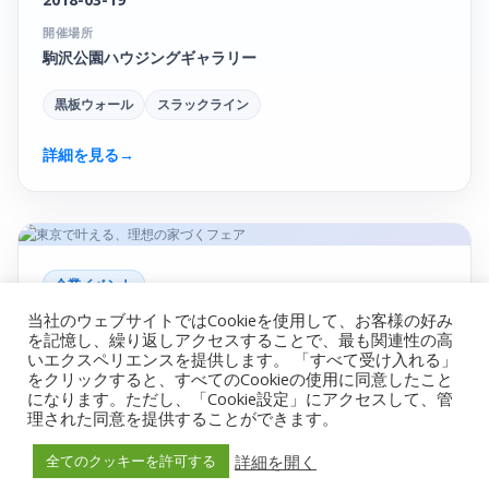
開催場所
駒沢公園ハウジングギャラリー
黒板ウォール
スラックライン
詳細を見る
→
企業イベント
当社のウェブサイトではCookieを使用して、お客様の好み
東京で叶える、理想の家づくフェア
を記憶し、繰り返しアクセスすることで、最も関連性の高
いエクスペリエンスを提供します。 「すべて受け入れる」
開催日
をクリックすると、すべてのCookieの使用に同意したこと
2018-04-18
になります。ただし、「Cookie設定」にアクセスして、管
理された同意を提供することができます。
開催場所
板橋高島平ハウジングステージ / 東京都
詳細を開く
全てのクッキーを許可する