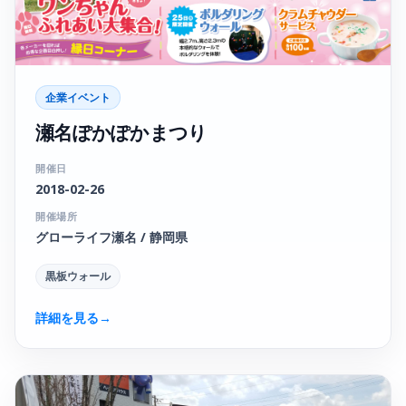
企業イベント
瀬名ぽかぽかまつり
開催日
2018-02-26
開催場所
グローライフ瀬名 / 静岡県
黒板ウォール
詳細を見る
→