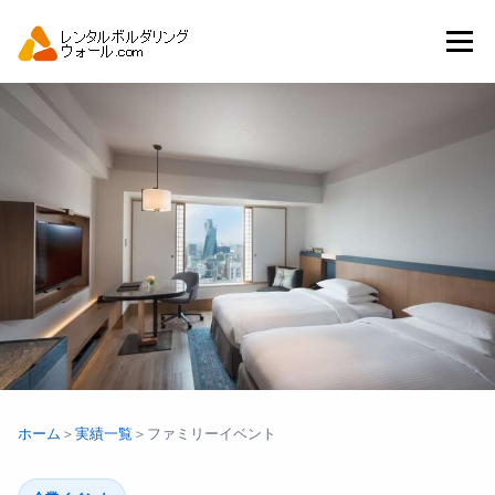
コ
ン
メニュー
テ
ン
ツ
へ
トップ
自動見積り
商品一覧
ス
キ
ッ
プ
アーバンスポーツイベント.JP
ホーム
＞
実績一覧
＞
ファミリーイベント