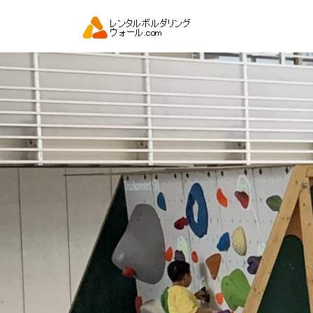
コ
ン
テ
ン
ツ
へ
ス
キ
ッ
プ