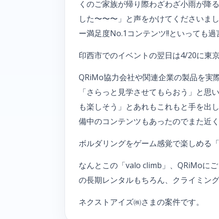
くのご家族が帰り際わざわざ小雨が降
した〜〜〜」と声をかけてくださいました。
ー満足度No.1コンテンツ!!といって
印西市でのイベントの翌日は4/20に東京タ
QRiMo協力会社や関連企業の製品を実
「さらっと見学させてもらおう」と思い
も楽しそう」とあれもこれもと手を出し、
備中のコンテンツもあったのでまた近
ボルダリングをゲーム感覚で楽しめる「va
なんとこの「valo climb」、QR
の長期レンタルもちろん、クライミング
ネクストアイズ㈱さまの案件です。