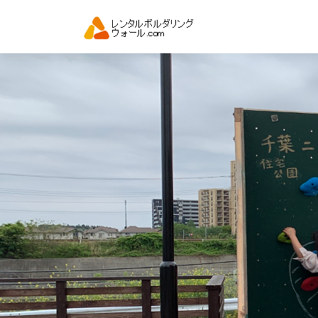
コ
ン
テ
ン
ツ
へ
ス
キ
ッ
プ