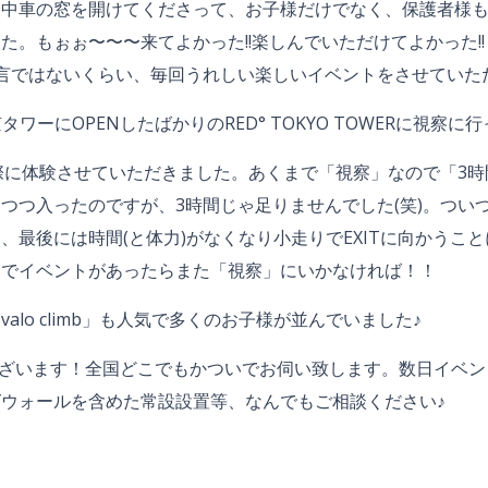
る中車の窓を開けてくださって、お子様だけでなく、保護者様
もぉぉ〜〜〜来てよかった!!楽しんでいただけてよかった!! 顧
も過言ではないくらい、毎回うれしい楽しいイベントをさせてい
ワーにOPENしたばかりのRED° TOKYO TOWERに視察
際に体験させていただきました。あくまで「視察」なので「3時間
つつ入ったのですが、3時間じゃ足りませんでした(笑)。つい
最後には時間(と体力)がなくなり小走りでEXITに向かうこと
くでイベントがあったらまた「視察」にいかなければ！！
lo climb」も人気で多くのお子様が並んでいました♪
iMoにございます！全国どこでもかついでお伺い致します。数日イ
ウォールを含めた常設設置等、なんでもご相談ください♪