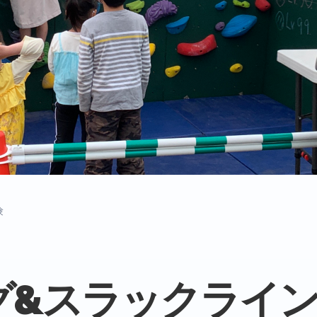
験
グ&スラックライ