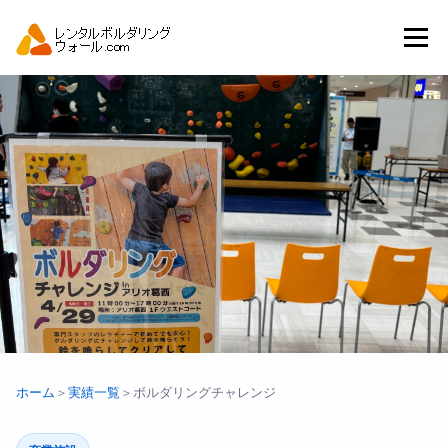
コ
ン
メニュー
テ
ン
ツ
へ
トップ
自動見積り
商品一覧
ス
キ
ッ
プ
アーバンスポーツイベント.JP
ホーム
＞
実績一覧
＞
ボルダリングチャレンジ