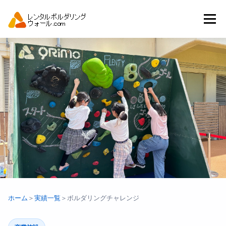
コ
ン
メニュー
テ
ン
ツ
へ
トップ
自動見積り
商品一覧
ス
キ
ッ
プ
アーバンスポーツイベント.JP
ホーム
＞
実績一覧
＞
ボルダリングチャレンジ