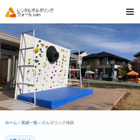
コ
ン
メニュー
テ
ン
ツ
へ
トップ
自動見積り
商品一覧
ス
キ
ッ
プ
アーバンスポーツイベント.JP
ホーム
＞
実績一覧
＞
ボルダリング体験