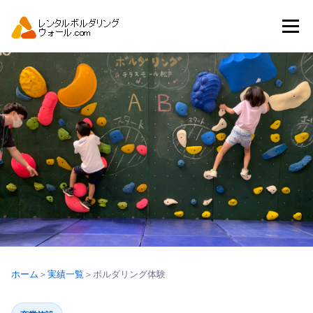
コ
ン
メニュー
テ
ン
ツ
へ
トップ
自動見積り
商品一覧
ス
キ
ッ
プ
アーバンスポーツイベント.JP
ホーム
＞
実績一覧
＞
ボルダリング体験