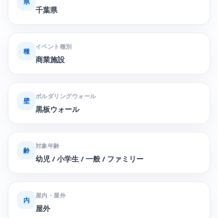
県
千葉県
イベント種別
種
商業施設
ボルダリングウォール
壁
黒板ウォール
対象年齢
齢
幼児 / 小学生 / 一般 / ファミリー
屋内・屋外
内
屋外