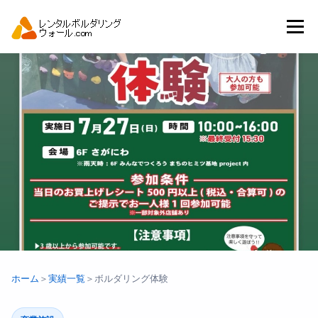
コ
ン
メニュー
テ
ン
ツ
へ
トップ
自動見積り
商品一覧
ス
キ
ッ
プ
アーバンスポーツイベント.JP
ホーム
＞
実績一覧
＞
ボルダリング体験