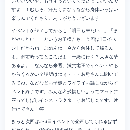
いやいやいや、もうずっといてくださっていいんで
すよ！！むしろ、汗だくになりながら身体いっぱい
楽しんでくださり、ありがとうございます！
イベントが終了してからも「明日も来たい！」「ま
だやりたい！」というお子様たち。今回は1日イベ
ントだからね、ごめんね。今から解体して帰るん
よ。御前崎ってところだよ、一緒に行く？大きな壁
あるよ。 なんなら来週、滋賀竜王でイベントやる
からくるかい？場所はねぇ・・・お母さんに聞いて
みてね。などなどお子様とワイワイお話しながらイ
ベント終了です。みんな名残惜しいようでマットに
座ってしばしインストラクターとお話し会です。片
付けできん！笑
きっと次回は2~3日イベントで企画してくれるはず
だからね！！(施設の担当者様、聞こえてます