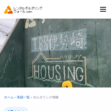
コ
ン
メニュー
テ
ン
ツ
へ
トップ
自動見積り
商品一覧
ス
キ
ッ
プ
アーバンスポーツイベント.JP
ホーム
＞
実績一覧
＞
ボルダリング体験