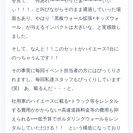
を見て、「何あれ〜〜〜やりたぁ〜〜〜〜ぃぃ
ぃ！！！」と叫びながらそのまま通過していった場
面もあり、やはり「黒板ウォール拡張+キッズウォ
ール」が与えるインパクトは大きいな、と実感致し
ました。
そして、なんと！！このセットがハイエース1台に
のっちゃうんです！！
その事実に毎回イベント担当者の方にはびっくりさ
れますし、毎回私達スタッフもびっくりしています
(笑) あ、載るんだ・・・と。
社用車のハイエースに載る⇨トラック等をレンタル
する費用がかからない⇨高速道路料金等の費用も抑
えられる⇨⇨⇨低予算でボルダリングウォールをレン
タルしていただける！！ という構造になっており