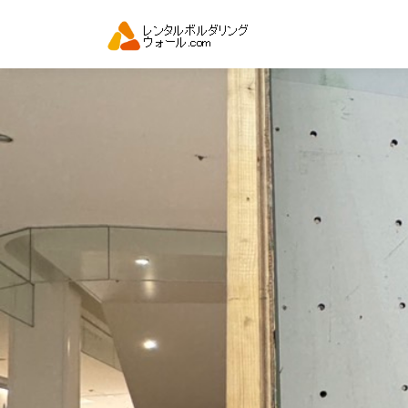
コ
ン
テ
ン
ツ
へ
ス
キ
ッ
プ