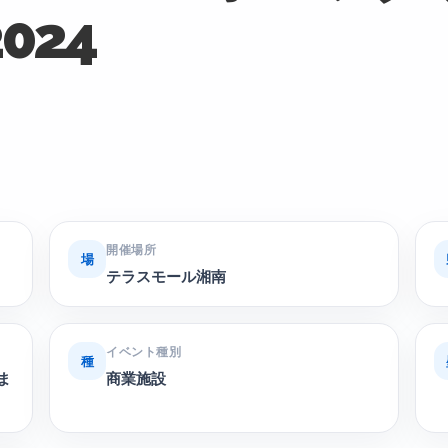
024
開催場所
場
テラスモール湘南
イベント種別
種
ま
商業施設