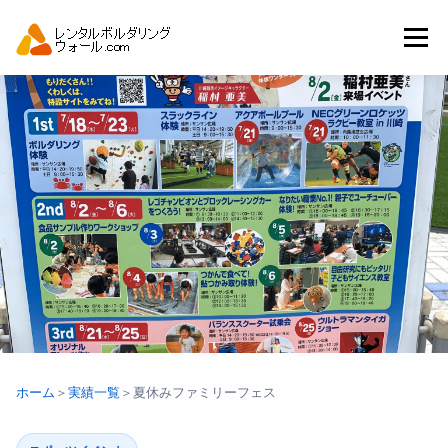
コ
ン
メニュー
テ
ン
ツ
へ
トップ
自動見積り
商品一覧
ス
キ
ッ
プ
アーバンスポーツイベント.JP
ホーム
＞
実績一覧
＞
夏休みファミリーフェス