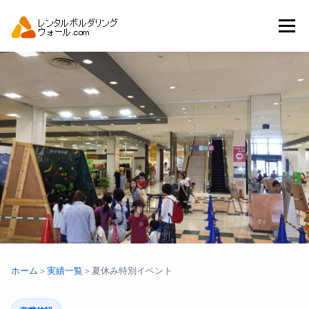
コ
ン
メニュー
テ
ン
ツ
へ
トップ
自動見積り
商品一覧
ス
キ
ッ
プ
アーバンスポーツイベント.JP
ホーム
＞
実績一覧
＞
夏休み特別イベント