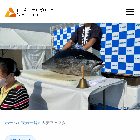
コ
ン
メニュー
テ
ン
ツ
へ
トップ
自動見積り
商品一覧
ス
キ
ッ
プ
アーバンスポーツイベント.JP
ホーム
＞
実績一覧
＞
大安フェスタ