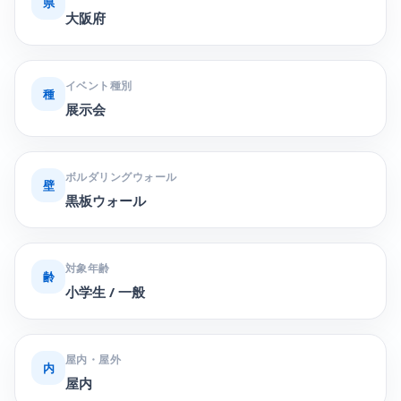
県
大阪府
イベント種別
種
展示会
ボルダリングウォール
壁
黒板ウォール
対象年齢
齢
小学生 / 一般
屋内・屋外
内
屋内