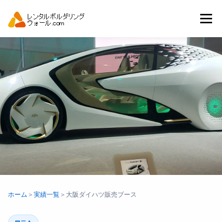
コ
ン
メニュー
テ
ン
ツ
へ
トップ
自動見積り
商品一覧
ス
キ
ッ
プ
アーバンスポーツイベント.JP
ホーム
＞
実績一覧
＞
大阪ダイハツ販売ブース