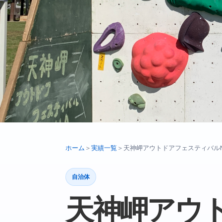
ホーム
＞
実績一覧
＞
天神岬アウトドアフェスティバルNA
自治体
天神岬アウ