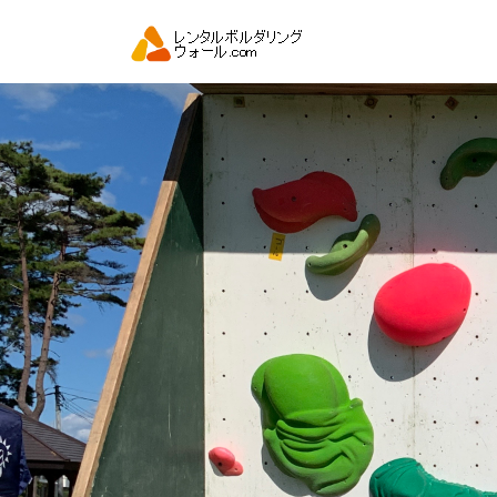
コ
ン
テ
ン
ツ
へ
ス
キ
ッ
プ