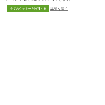
開催場所
板橋高島平ハウジングステージ / 東京都
詳細を開く
全てのクッキーを許可する
黒板ウォール
スラックライン
詳細を見る
→
フォローをお願いします！