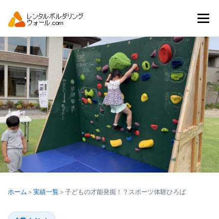
コ
ン
メニュー
テ
ン
ツ
へ
トップ
自動見積り
商品一覧
ス
キ
ッ
プ
アーバンスポーツイベント.JP
ホーム
＞
実績一覧
＞
子どもの才能発掘！？スポーツ体験ひろば