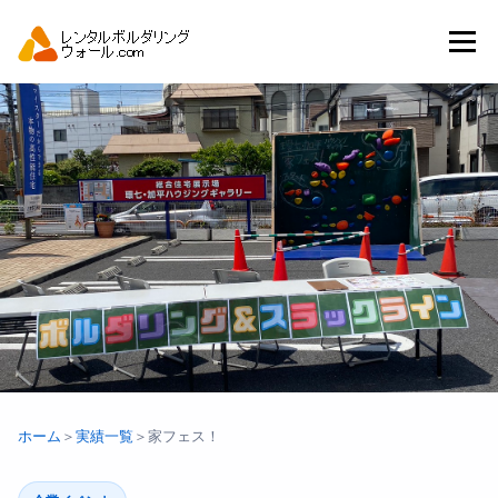
コ
ン
メニュー
テ
ン
ツ
へ
トップ
自動見積り
商品一覧
ス
キ
ッ
プ
アーバンスポーツイベント.JP
ホーム
＞
実績一覧
＞
家フェス！